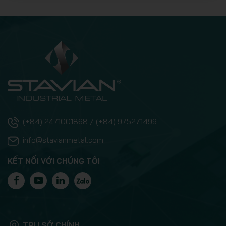
(+84) 2471001868 / (+84) 975271499
info@stavianmetal.com
KẾT NỐI VỚI CHÚNG TÔI
TRỤ SỞ CHÍNH