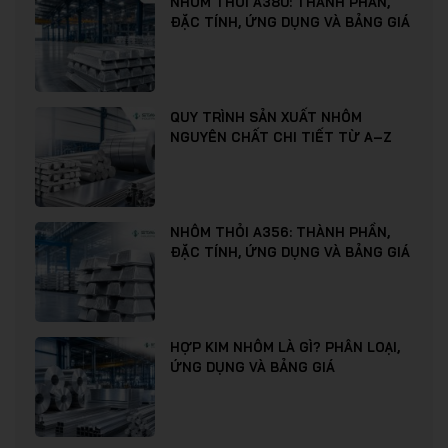
NHÔM THỎI A380: THÀNH PHẦN,
ĐẶC TÍNH, ỨNG DỤNG VÀ BẢNG GIÁ
QUY TRÌNH SẢN XUẤT NHÔM
NGUYÊN CHẤT CHI TIẾT TỪ A–Z
NHÔM THỎI A356: THÀNH PHẦN,
ĐẶC TÍNH, ỨNG DỤNG VÀ BẢNG GIÁ
HỢP KIM NHÔM LÀ GÌ? PHÂN LOẠI,
ỨNG DỤNG VÀ BẢNG GIÁ