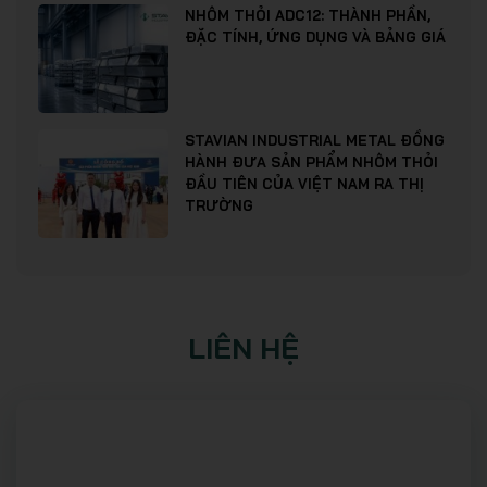
NHÔM THỎI ADC12: THÀNH PHẦN,
ĐẶC TÍNH, ỨNG DỤNG VÀ BẢNG GIÁ
STAVIAN INDUSTRIAL METAL ĐỒNG
HÀNH ĐƯA SẢN PHẨM NHÔM THỎI
ĐẦU TIÊN CỦA VIỆT NAM RA THỊ
TRƯỜNG
LIÊN HỆ