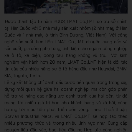
Được thành lập từ năm 2003, LMAT Co.,LMT có trụ sở chính
tại Hàn Quốc với 3 nhà máy sản xuất nhôm (2 nhà máy ở Hàn
Quốc và 1 nhà máy ở tỉnh Bình Dương, Việt Nam). Với công
nghệ sản xuất tiên tiến, LMAT Co.,LMT chuyên cung cấp và
sản xuất, gia công phụ tùng, linh kiện cho ngành công nghiệp
xe ô tô, xe điện, đóng tàu, hàng không vũ trụ… Với kinh
nghiệm vận hành hơn 20 năm, LMAT Co.,LMT hiện là đối tác
tin cậy của nhiều hãng xe ô tô hàng đầu như Huyndai, BMW,
KIA, Toyota, Tesla…
Lễ ký kết không chỉ đánh dấu bước tiến quan trọng trong xây
dựng mối quan hệ giữa hai doanh nghiệp, mà còn góp phần
hỗ trợ và nâng cao năng lực cạnh tranh của hai bên, từ đó
mang tới nhiều giá trị hơn cho khách hàng và xã hội, cùng
hướng tới mục tiêu phát triển bền vững. Theo Thoả thuận,
Stavian Industrial Metal và LMAT Co.,LMT sẽ hợp tác theo
nhiều phương thức và trong nhiều lĩnh vực như: Cung cấp
nguyên liệu đầu vào, bao tiêu đầu ra; Hợp tác cùng nghiên