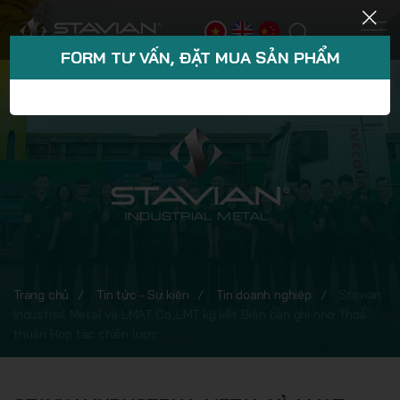
FORM TƯ VẤN, ĐẶT MUA SẢN PHẨM
Trang chủ
Tin tức - Sự kiện
Tin doanh nghiệp
Stavian
Industrial Metal và LMAT Co.,LMT ký kết Biên bản ghi nhớ Thoả
thuận Hợp tác chiến lược