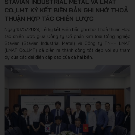
STAVIAN INDUSTRIAL METAL VÀ LMAT
CO.,LMT KÝ KẾT BIÊN BẢN GHI NHỚ THOẢ
THUẬN HỢP TÁC CHIẾN LƯỢC
Ngày 10/5/2024, Lễ ký kết Biên bản ghi nhớ Thoả thuận Hợp
tác chiến lược giữa Công ty Cổ phần Kim loại Công nghiệp
Stavian (Stavian Industrial Metal) và Công ty TNHH LMAT
(LMAT Co.,LMT) đã diễn ra thành công tốt đẹp với sự tham
dự của các đại diện cấp cao của cả hai bên.