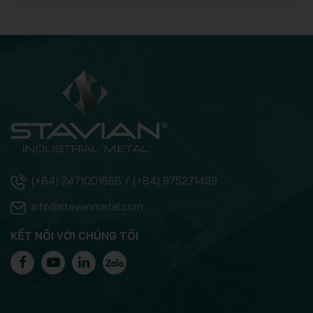
(+84) 2471001868 / (+84) 975271499
info@stavianmetal.com
KẾT NỐI VỚI CHÚNG TÔI