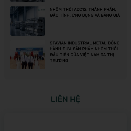
NHÔM THỎI ADC12: THÀNH PHẦN,
ĐẶC TÍNH, ỨNG DỤNG VÀ BẢNG GIÁ
STAVIAN INDUSTRIAL METAL ĐỒNG
HÀNH ĐƯA SẢN PHẨM NHÔM THỎI
ĐẦU TIÊN CỦA VIỆT NAM RA THỊ
TRƯỜNG
LIÊN HỆ