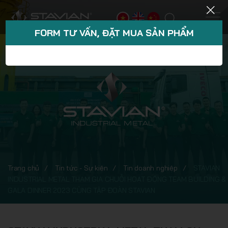
FORM TƯ VẤN, ĐẶT MUA SẢN PHẨM
Trang chủ
Tin tức - Sự kiện
Tin doanh nghiệp
STAVIAN
INDUSTRIAL METAL THAM GIA CHUỖI HOẠT ĐỘNG TEAM BUILDING &
GALA DINNER 2023 CÙNG TẬP ĐOÀN STAVIAN