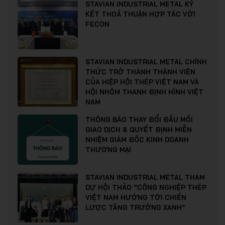
STAVIAN INDUSTRIAL METAL KÝ
KẾT THOẢ THUẬN HỢP TÁC VỚI
FECON
STAVIAN INDUSTRIAL METAL CHÍNH
THỨC TRỞ THÀNH THÀNH VIÊN
CỦA HIỆP HỘI THÉP VIỆT NAM VÀ
HỘI NHÔM THANH ĐỊNH HÌNH VIỆT
NAM
THÔNG BÁO THAY ĐỔI ĐẦU MỐI
GIAO DỊCH & QUYẾT ĐỊNH MIỄN
NHIỆM GIÁM ĐỐC KINH DOANH
THƯƠNG MẠI
STAVIAN INDUSTRIAL METAL THAM
DỰ HỘI THẢO “CÔNG NGHIỆP THÉP
VIỆT NAM HƯỚNG TỚI CHIẾN
LƯỢC TĂNG TRƯỞNG XANH”