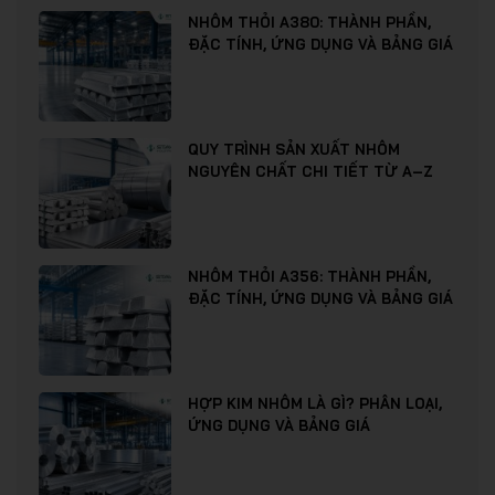
NHÔM THỎI A380: THÀNH PHẦN,
ĐẶC TÍNH, ỨNG DỤNG VÀ BẢNG GIÁ
QUY TRÌNH SẢN XUẤT NHÔM
NGUYÊN CHẤT CHI TIẾT TỪ A–Z
NHÔM THỎI A356: THÀNH PHẦN,
ĐẶC TÍNH, ỨNG DỤNG VÀ BẢNG GIÁ
HỢP KIM NHÔM LÀ GÌ? PHÂN LOẠI,
ỨNG DỤNG VÀ BẢNG GIÁ