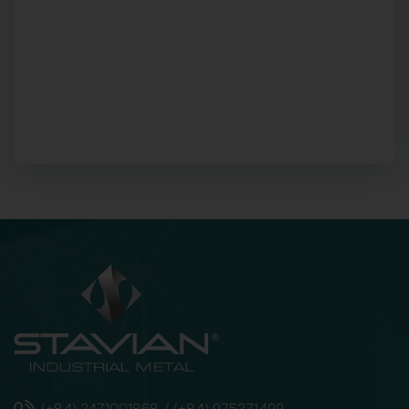
(+84) 2471001868 / (+84) 975271499