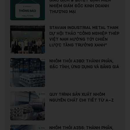
NHIỆM GIÁM ĐỐC KINH DOANH
THƯƠNG MẠI
STAVIAN INDUSTRIAL METAL THAM
DỰ HỘI THẢO “CÔNG NGHIỆP THÉP
VIỆT NAM HƯỚNG TỚI CHIẾN
LƯỢC TĂNG TRƯỞNG XANH”
NHÔM THỎI A380: THÀNH PHẦN,
ĐẶC TÍNH, ỨNG DỤNG VÀ BẢNG GIÁ
QUY TRÌNH SẢN XUẤT NHÔM
NGUYÊN CHẤT CHI TIẾT TỪ A–Z
NHÔM THỎI A356: THÀNH PHẦN,