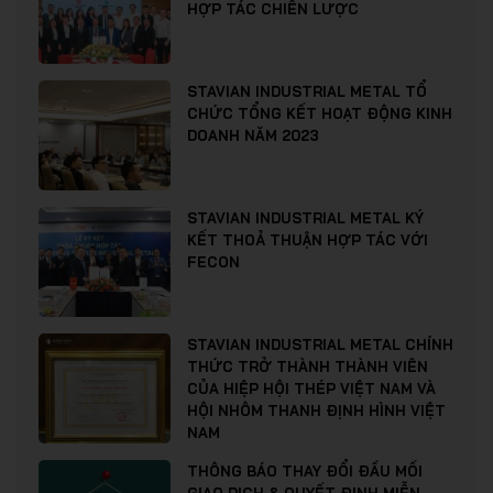
HỢP TÁC CHIẾN LƯỢC
STAVIAN INDUSTRIAL METAL TỔ
CHỨC TỔNG KẾT HOẠT ĐỘNG KINH
DOANH NĂM 2023
STAVIAN INDUSTRIAL METAL KÝ
KẾT THOẢ THUẬN HỢP TÁC VỚI
FECON
STAVIAN INDUSTRIAL METAL CHÍNH
THỨC TRỞ THÀNH THÀNH VIÊN
CỦA HIỆP HỘI THÉP VIỆT NAM VÀ
HỘI NHÔM THANH ĐỊNH HÌNH VIỆT
NAM
THÔNG BÁO THAY ĐỔI ĐẦU MỐI
GIAO DỊCH & QUYẾT ĐỊNH MIỄN