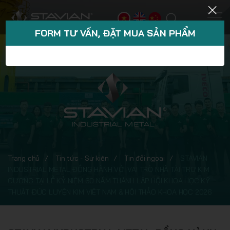
FORM TƯ VẤN, ĐẶT MUA SẢN PHẨM
Trang chủ
Tin tức - Sự kiện
Tin đối ngoại
STAVIAN
INDUSTRIAL METAL ĐỒNG HÀNH VỚI VAI TRÒ NHÀ TÀI TRỢ KIM
CƯƠNG TẠI LỄ KỶ NIỆM 60 NĂM THÀNH LẬP HỘI KHOA HỌC KỸ
THUẬT ĐÚC LUYỆN KIM VIỆT NAM & HỘI THẢO KHOA HỌC 2026