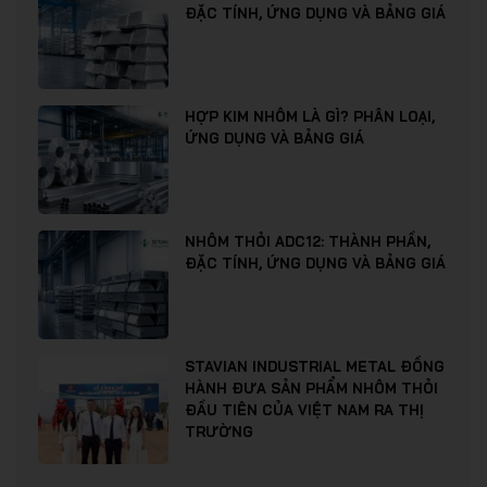
ĐẶC TÍNH, ỨNG DỤNG VÀ BẢNG GIÁ
HỢP KIM NHÔM LÀ GÌ? PHÂN LOẠI,
ỨNG DỤNG VÀ BẢNG GIÁ
NHÔM THỎI ADC12: THÀNH PHẦN,
ĐẶC TÍNH, ỨNG DỤNG VÀ BẢNG GIÁ
STAVIAN INDUSTRIAL METAL ĐỒNG
HÀNH ĐƯA SẢN PHẨM NHÔM THỎI
ĐẦU TIÊN CỦA VIỆT NAM RA THỊ
TRƯỜNG