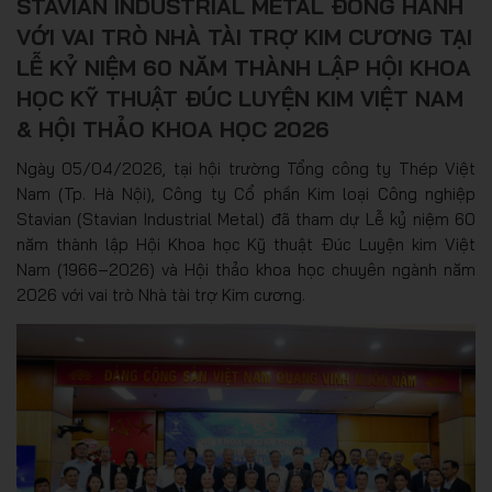
STAVIAN INDUSTRIAL METAL ĐỒNG HÀNH
VỚI VAI TRÒ NHÀ TÀI TRỢ KIM CƯƠNG TẠI
LỄ KỶ NIỆM 60 NĂM THÀNH LẬP HỘI KHOA
HỌC KỸ THUẬT ĐÚC LUYỆN KIM VIỆT NAM
& HỘI THẢO KHOA HỌC 2026
Ngày 05/04/2026, tại hội trường Tổng công ty Thép Việt
Nam (Tp. Hà Nội), Công ty Cổ phần Kim loại Công nghiệp
Stavian (Stavian Industrial Metal) đã tham dự Lễ kỷ niệm 60
năm thành lập Hội Khoa học Kỹ thuật Đúc Luyện kim Việt
Nam (1966–2026) và Hội thảo khoa học chuyên ngành năm
2026 với vai trò Nhà tài trợ Kim cương.