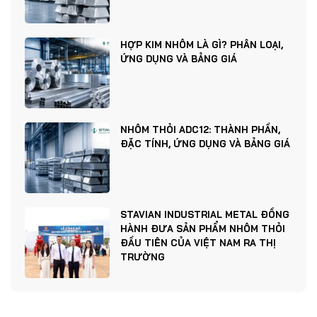
HỢP KIM NHÔM LÀ GÌ? PHÂN LOẠI,
ỨNG DỤNG VÀ BẢNG GIÁ
NHÔM THỎI ADC12: THÀNH PHẦN,
ĐẶC TÍNH, ỨNG DỤNG VÀ BẢNG GIÁ
STAVIAN INDUSTRIAL METAL ĐỒNG
HÀNH ĐƯA SẢN PHẨM NHÔM THỎI
ĐẦU TIÊN CỦA VIỆT NAM RA THỊ
TRƯỜNG