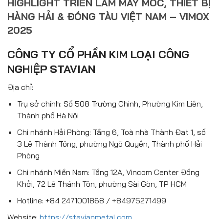
HIGHLIGHT TRIỂN LÃM MÁY MÓC, THIẾT BỊ
HÀNG HẢI & ĐÓNG TÀU VIỆT NAM – VIMOX
2025
CÔNG TY CỔ PHẦN KIM LOẠI CÔNG
NGHIỆP STAVIAN
Địa chỉ:
Trụ sở chính: Số 508 Trường Chinh, Phường Kim Liên,
Thành phố Hà Nội
Chi nhánh Hải Phòng: Tầng 6, Toà nhà Thành Đạt 1, số
3 Lê Thành Tông, phường Ngô Quyền, Thành phố Hải
Phòng
Chi nhánh Miền Nam: Tầng 12A, Vincom Center Đồng
Khởi, 72 Lê Thánh Tôn, phường Sài Gòn, TP HCM
Hotline: +84 2471001868 / +84975271499
Website:
https://stavianmetal.com