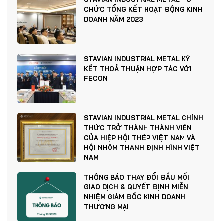
CHỨC TỔNG KẾT HOẠT ĐỘNG KINH
DOANH NĂM 2023
STAVIAN INDUSTRIAL METAL KÝ
KẾT THOẢ THUẬN HỢP TÁC VỚI
FECON
STAVIAN INDUSTRIAL METAL CHÍNH
THỨC TRỞ THÀNH THÀNH VIÊN
CỦA HIỆP HỘI THÉP VIỆT NAM VÀ
HỘI NHÔM THANH ĐỊNH HÌNH VIỆT
NAM
THÔNG BÁO THAY ĐỔI ĐẦU MỐI
GIAO DỊCH & QUYẾT ĐỊNH MIỄN
NHIỆM GIÁM ĐỐC KINH DOANH
THƯƠNG MẠI