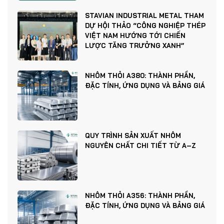
STAVIAN INDUSTRIAL METAL THAM
DỰ HỘI THẢO “CÔNG NGHIỆP THÉP
VIỆT NAM HƯỚNG TỚI CHIẾN
LƯỢC TĂNG TRƯỞNG XANH”
NHÔM THỎI A380: THÀNH PHẦN,
ĐẶC TÍNH, ỨNG DỤNG VÀ BẢNG GIÁ
QUY TRÌNH SẢN XUẤT NHÔM
NGUYÊN CHẤT CHI TIẾT TỪ A–Z
NHÔM THỎI A356: THÀNH PHẦN,
ĐẶC TÍNH, ỨNG DỤNG VÀ BẢNG GIÁ