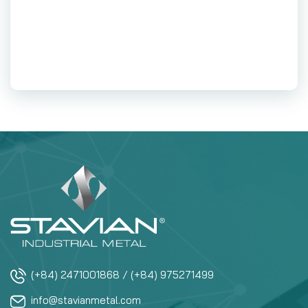
(+84) 2471001868 / (+84) 975271499
info@stavianmetal.com