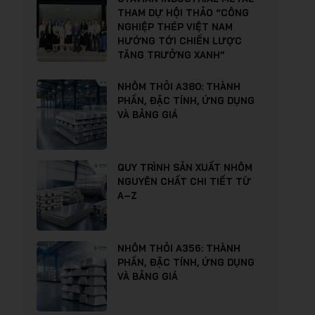
THAM DỰ HỘI THẢO “CÔNG
NGHIỆP THÉP VIỆT NAM
HƯỚNG TỚI CHIẾN LƯỢC
TĂNG TRƯỞNG XANH”
NHÔM THỎI A380: THÀNH
PHẦN, ĐẶC TÍNH, ỨNG DỤNG
VÀ BẢNG GIÁ
QUY TRÌNH SẢN XUẤT NHÔM
NGUYÊN CHẤT CHI TIẾT TỪ
A–Z
NHÔM THỎI A356: THÀNH
PHẦN, ĐẶC TÍNH, ỨNG DỤNG
VÀ BẢNG GIÁ