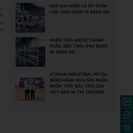
HỢP KIM NHÔM LÀ GÌ? PHÂN
m,
LOẠI, ỨNG DỤNG VÀ BẢNG GIÁ
ần
ng
ôm
NHÔM THỎI ADC12: THÀNH
PHẦN, ĐẶC TÍNH, ỨNG DỤNG
VÀ BẢNG GIÁ
STAVIAN INDUSTRIAL METAL
ĐỒNG HÀNH ĐƯA SẢN PHẨM
NHÔM THỎI ĐẦU TIÊN CỦA
VIỆT NAM RA THỊ TRƯỜNG