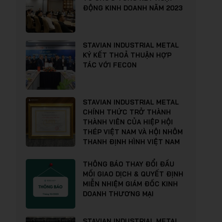
ĐỘNG KINH DOANH NĂM 2023
STAVIAN INDUSTRIAL METAL
KÝ KẾT THOẢ THUẬN HỢP
TÁC VỚI FECON
STAVIAN INDUSTRIAL METAL
CHÍNH THỨC TRỞ THÀNH
THÀNH VIÊN CỦA HIỆP HỘI
THÉP VIỆT NAM VÀ HỘI NHÔM
THANH ĐỊNH HÌNH VIỆT NAM
THÔNG BÁO THAY ĐỔI ĐẦU
MỐI GIAO DỊCH & QUYẾT ĐỊNH
MIỄN NHIỆM GIÁM ĐỐC KINH
DOANH THƯƠNG MẠI
STAVIAN INDUSTRIAL METAL