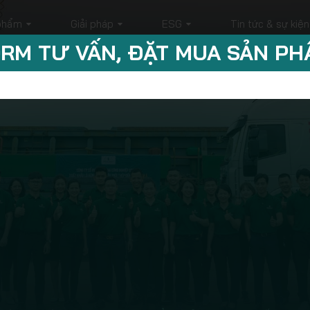
phẩm
Giải pháp
ESG
Tin tức & sự kiện
RM TƯ VẤN, ĐẶT MUA SẢN P