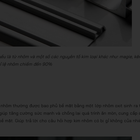
ếu là từ nhôm và một số các nguyên tố kim loại khác như: magie, kẽ
à tỉ lệ nhôm chiếm đến 90%
m nhôm thường được bao phủ bề mặt bằng một lớp nhôm oxit sinh ra 
 giúp tăng cường sức mạnh và chống lại quá trình ăn mòn, cung cấp 
 mặt. Giúp trả lời cho câu hỏi hợp kim nhôm có bị gỉ không của nhi