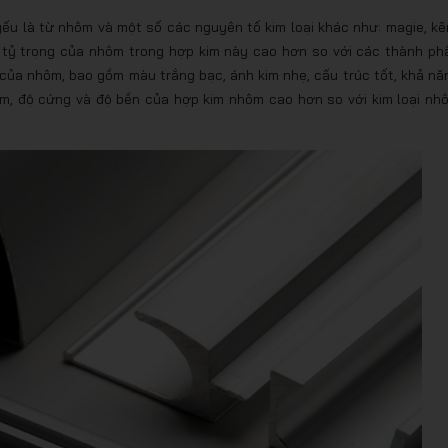
ếu là từ nhôm và một số các nguyên tố kim loại khác như: magie, kẽ
hì tỷ trọng của nhôm trong hợp kim này cao hơn so với các thành ph
 của nhôm, bao gồm màu trắng bạc, ánh kim nhẹ, cấu trúc tốt, khả nă
ềm, độ cứng và độ bền của hợp kim nhôm cao hơn so với kim loại nh