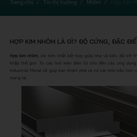
Trang chủ
Tin thị trường
Nhôm
Hợp Kim N
HỢP KIM NHÔM LÀ GÌ? ĐỘ CỨNG, ĐẶC ĐIỂ
Hợp kim nhôm
, với tính chất kết hợp giữa nhẹ và bền, đã trở 
khắp thế giới. Từ các linh kiện điện tử cho đến các ứng dụng
Industrial Metal
sẽ giúp bạn khám phá và có cái nhìn sâu hơn 
mang lại.