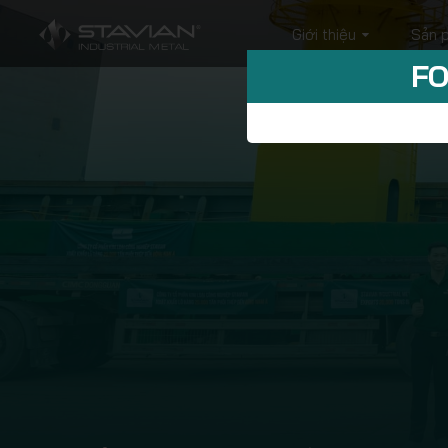
Giới thiệu
Sản 
FO