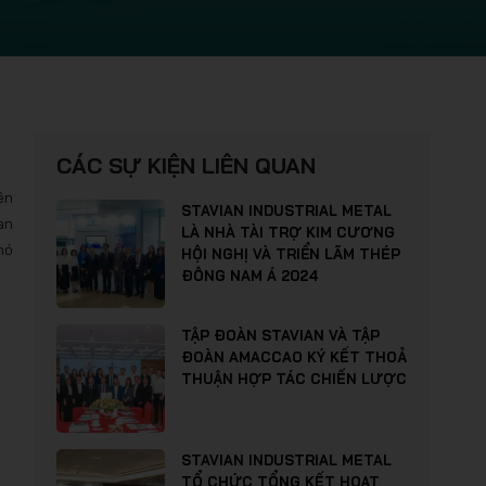
CÁC SỰ KIỆN LIÊN QUAN
ên
STAVIAN INDUSTRIAL METAL
an
LÀ NHÀ TÀI TRỢ KIM CƯƠNG
nó
HỘI NGHỊ VÀ TRIỂN LÃM THÉP
ĐÔNG NAM Á 2024
TẬP ĐOÀN STAVIAN VÀ TẬP
ĐOÀN AMACCAO KÝ KẾT THOẢ
THUẬN HỢP TÁC CHIẾN LƯỢC
STAVIAN INDUSTRIAL METAL
TỔ CHỨC TỔNG KẾT HOẠT