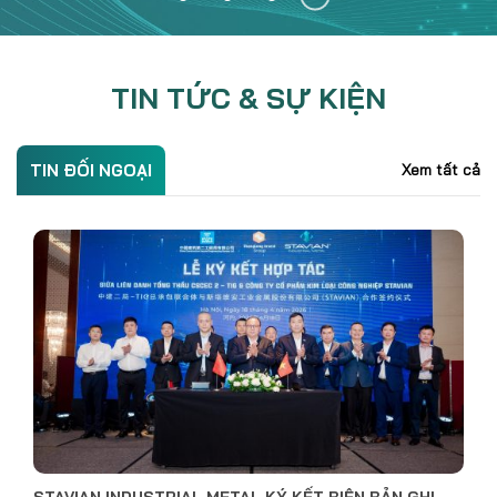
TIN TỨC & SỰ KIỆN
TIN ĐỐI NGOẠI
Xem tất cả
STAVIAN INDUSTRIAL METAL ĐỒNG HÀNH ĐƯA SẢN
PHẨM NHÔM THỎI ĐẦU TIÊN CỦA VIỆT NAM RA THỊ
TRƯỜNG