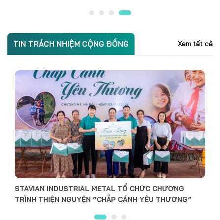
TIN TRÁCH NHIỆM CỘNG ĐỒNG
Xem tất cả
STAVIAN INDUSTRIAL METAL DÂNG LỄ NHÂN DỊP
KHÁNH THÀNH NHÀ THỜ TỔ NGHỀ LÀNG VĨNH LỘC,
HUYỆN THẠCH THẤT, HÀ NỘI