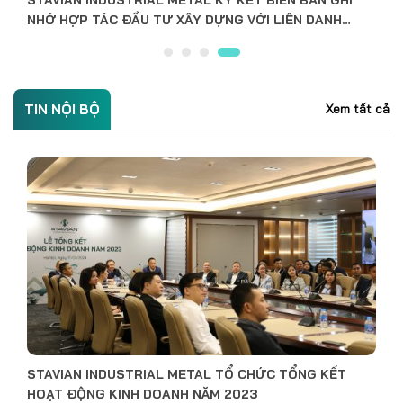
TIN NỘI BỘ
Xem tất cả
YEAR END PARTY 2025 STAVIAN INDUSTRIAL METAL:
VỮNG VÀNG QUỸ ĐẠO – CHINH PHỤC TƯƠNG LAI