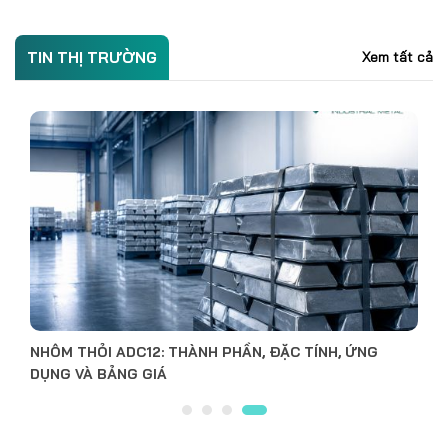
TIN THỊ TRƯỜNG
Xem tất cả
NHÔM THỎI A380: THÀNH PHẦN, ĐẶC TÍNH, ỨNG DỤNG
VÀ BẢNG GIÁ
SỰ KIỆN
Xem tất cả