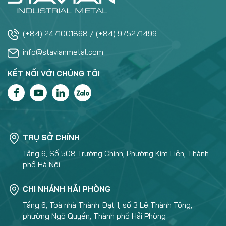
(+84) 2471001868 / (+84) 975271499
info@stavianmetal.com
KẾT NỐI VỚI CHÚNG TÔI
TRỤ SỞ CHÍNH
Tầng 6, Số 508 Trường Chinh, Phường Kim Liên, Thành
phố Hà Nội
CHI NHÁNH HẢI PHÒNG
Tầng 6, Toà nhà Thành Đạt 1, số 3 Lê Thành Tông,
phường Ngô Quyền, Thành phố Hải Phòng
CHI NHÁNH MIỀN NAM