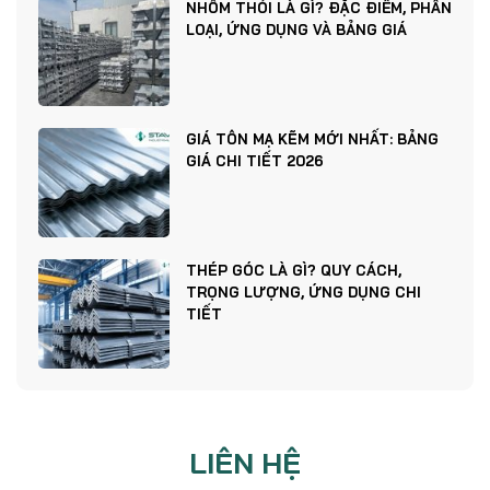
NHÔM THỎI LÀ GÌ? ĐẶC ĐIỂM, PHÂN
LOẠI, ỨNG DỤNG VÀ BẢNG GIÁ
GIÁ TÔN MẠ KẼM MỚI NHẤT: BẢNG
GIÁ CHI TIẾT 2026
THÉP GÓC LÀ GÌ? QUY CÁCH,
TRỌNG LƯỢNG, ỨNG DỤNG CHI
TIẾT
LIÊN HỆ