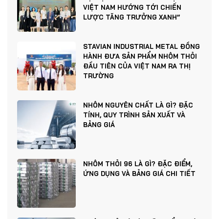
VIỆT NAM HƯỚNG TỚI CHIẾN
LƯỢC TĂNG TRƯỞNG XANH”
STAVIAN INDUSTRIAL METAL ĐỒNG
HÀNH ĐƯA SẢN PHẨM NHÔM THỎI
ĐẦU TIÊN CỦA VIỆT NAM RA THỊ
TRƯỜNG
NHÔM NGUYÊN CHẤT LÀ GÌ? ĐẶC
TÍNH, QUY TRÌNH SẢN XUẤT VÀ
BẢNG GIÁ
NHÔM THỎI 96 LÀ GÌ? ĐẶC ĐIỂM,
ỨNG DỤNG VÀ BẢNG GIÁ CHI TIẾT