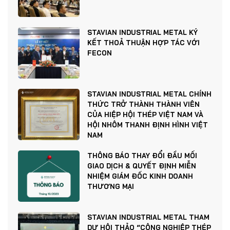
STAVIAN INDUSTRIAL METAL KÝ
KẾT THOẢ THUẬN HỢP TÁC VỚI
FECON
STAVIAN INDUSTRIAL METAL CHÍNH
THỨC TRỞ THÀNH THÀNH VIÊN
CỦA HIỆP HỘI THÉP VIỆT NAM VÀ
HỘI NHÔM THANH ĐỊNH HÌNH VIỆT
NAM
THÔNG BÁO THAY ĐỔI ĐẦU MỐI
GIAO DỊCH & QUYẾT ĐỊNH MIỄN
NHIỆM GIÁM ĐỐC KINH DOANH
THƯƠNG MẠI
STAVIAN INDUSTRIAL METAL THAM
DỰ HỘI THẢO “CÔNG NGHIỆP THÉP