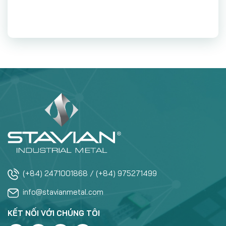
(+84) 2471001868 / (+84) 975271499
info@stavianmetal.com
KẾT NỐI VỚI CHÚNG TÔI