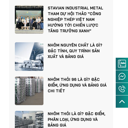
STAVIAN INDUSTRIAL METAL
THAM DỰ HỘI THẢO “CÔNG
NGHIỆP THÉP VIỆT NAM
HƯỚNG TỚI CHIẾN LƯỢC
TĂNG TRƯỞNG XANH”
NHÔM NGUYÊN CHẤT LÀ GÌ?
ĐẶC TÍNH, QUY TRÌNH SẢN
XUẤT VÀ BẢNG GIÁ
NHÔM THỎI 96 LÀ GÌ? ĐẶC
ĐIỂM, ỨNG DỤNG VÀ BẢNG GIÁ
CHI TIẾT
NHÔM THỎI LÀ GÌ? ĐẶC ĐIỂM,
PHÂN LOẠI, ỨNG DỤNG VÀ
BẢNG GIÁ