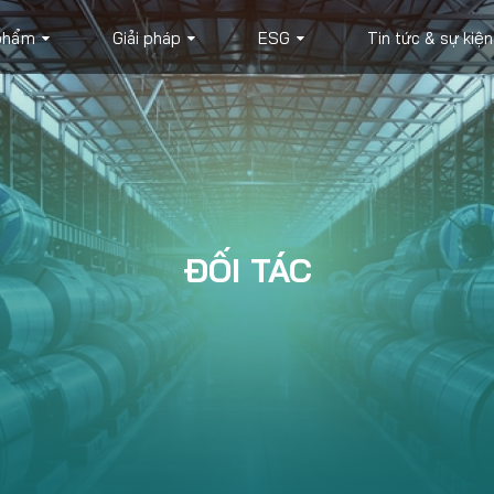
phẩm
Giải pháp
ESG
Tin tức & sự kiện
ĐỐI TÁC