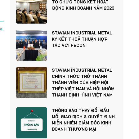
TỔ CHỨC TỔNG KẾT HOẠT
ĐỘNG KINH DOANH NĂM 2023
al
STAVIAN INDUSTRIAL METAL
KÝ KẾT THOẢ THUẬN HỢP
TÁC VỚI FECON
STAVIAN INDUSTRIAL METAL
CHÍNH THỨC TRỞ THÀNH
THÀNH VIÊN CỦA HIỆP HỘI
THÉP VIỆT NAM VÀ HỘI NHÔM
THANH ĐỊNH HÌNH VIỆT NAM
THÔNG BÁO THAY ĐỔI ĐẦU
MỐI GIAO DỊCH & QUYẾT ĐỊNH
MIỄN NHIỆM GIÁM ĐỐC KINH
DOANH THƯƠNG MẠI