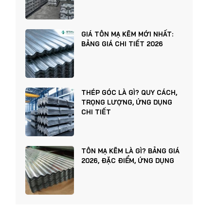
GIÁ TÔN MẠ KẼM MỚI NHẤT:
BẢNG GIÁ CHI TIẾT 2026
THÉP GÓC LÀ GÌ? QUY CÁCH,
TRỌNG LƯỢNG, ỨNG DỤNG
CHI TIẾT
TÔN MẠ KẼM LÀ GÌ? BẢNG GIÁ
2026, ĐẶC ĐIỂM, ỨNG DỤNG