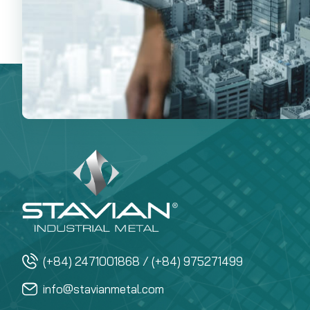
(+84) 2471001868 / (+84) 975271499
info@stavianmetal.com