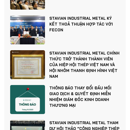
STAVIAN INDUSTRIAL METAL KÝ
KẾT THOẢ THUẬN HỢP TÁC VỚI
FECON
STAVIAN INDUSTRIAL METAL CHÍNH
THỨC TRỞ THÀNH THÀNH VIÊN
CỦA HIỆP HỘI THÉP VIỆT NAM VÀ
HỘI NHÔM THANH ĐỊNH HÌNH VIỆT
NAM
THÔNG BÁO THAY ĐỔI ĐẦU MỐI
GIAO DỊCH & QUYẾT ĐỊNH MIỄN
NHIỆM GIÁM ĐỐC KINH DOANH
THƯƠNG MẠI
STAVIAN INDUSTRIAL METAL THAM
DỰ HỘI THẢO “CÔNG NGHIỆP THÉP