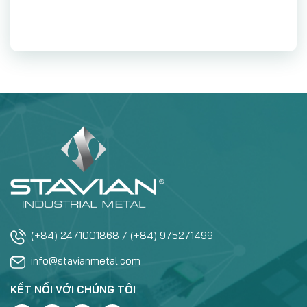
(+84) 2471001868 / (+84) 975271499
info@stavianmetal.com
KẾT NỐI VỚI CHÚNG TÔI