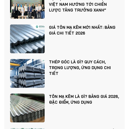
VIỆT NAM HƯỚNG TỚI CHIẾN
LƯỢC TĂNG TRƯỞNG XANH”
GIÁ TÔN MẠ KẼM MỚI NHẤT: BẢNG
GIÁ CHI TIẾT 2026
THÉP GÓC LÀ GÌ? QUY CÁCH,
TRỌNG LƯỢNG, ỨNG DỤNG CHI
TIẾT
TÔN MẠ KẼM LÀ GÌ? BẢNG GIÁ 2026,
ĐẶC ĐIỂM, ỨNG DỤNG