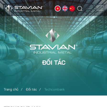
ĐỐI TÁC
Trang chủ
Đối tác
Techcombank