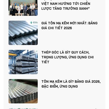
VIỆT NAM HƯỚNG TỚI CHIẾN
LƯỢC TĂNG TRƯỞNG XANH”
GIÁ TÔN MẠ KẼM MỚI NHẤT: BẢNG
GIÁ CHI TIẾT 2026
THÉP GÓC LÀ GÌ? QUY CÁCH,
TRỌNG LƯỢNG, ỨNG DỤNG CHI
TIẾT
TÔN MẠ KẼM LÀ GÌ? BẢNG GIÁ 2026,
ĐẶC ĐIỂM, ỨNG DỤNG