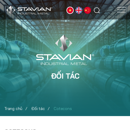
ĐỐI TÁC
Trang chủ
Đối tác
Cotecons