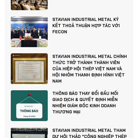
STAVIAN INDUSTRIAL METAL KÝ
KẾT THOẢ THUẬN HỢP TÁC VỚI
FECON
STAVIAN INDUSTRIAL METAL CHÍNH
THỨC TRỞ THÀNH THÀNH VIÊN
CỦA HIỆP HỘI THÉP VIỆT NAM VÀ
HỘI NHÔM THANH ĐỊNH HÌNH VIỆT
NAM
THÔNG BÁO THAY ĐỔI ĐẦU MỐI
GIAO DỊCH & QUYẾT ĐỊNH MIỄN
NHIỆM GIÁM ĐỐC KINH DOANH
THƯƠNG MẠI
STAVIAN INDUSTRIAL METAL THAM
DỰ HỘI THẢO “CÔNG NGHIỆP THÉP