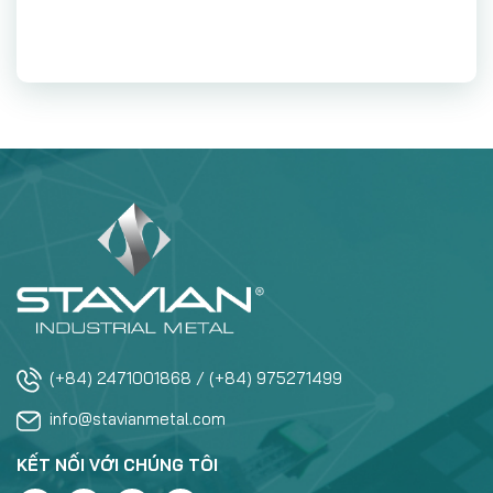
(+84) 2471001868 / (+84) 975271499
info@stavianmetal.com
KẾT NỐI VỚI CHÚNG TÔI