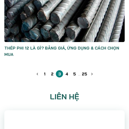
THÉP PHI 12 LÀ GÌ? BẢNG GIÁ, ỨNG DỤNG & CÁCH CHỌN
MUA
1
2
3
4
5
…
25
LIÊN HỆ