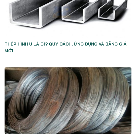
THÉP HÌNH U LÀ GÌ? QUY CÁCH, ỨNG DỤNG VÀ BẢNG GIÁ
MỚI