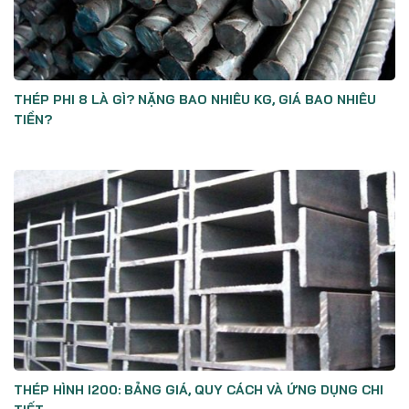
THÉP PHI 8 LÀ GÌ? NẶNG BAO NHIÊU KG, GIÁ BAO NHIÊU
TIỀN?
THÉP HÌNH I200: BẢNG GIÁ, QUY CÁCH VÀ ỨNG DỤNG CHI