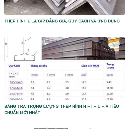
THÉP HÌNH L LÀ GÌ? BẢNG GIÁ, QUY CÁCH VÀ ỨNG DỤNG
BẢNG TRA TRỌNG LƯỢNG THÉP HÌNH H – I – U – V TIÊU
CHUẨN MỚI NHẤT