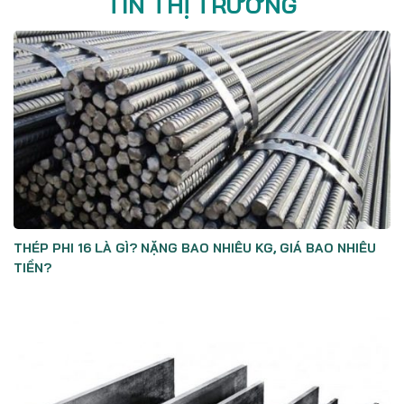
TIN THỊ TRƯỜNG
THÉP PHI 16 LÀ GÌ? NẶNG BAO NHIÊU KG, GIÁ BAO NHIÊU
TIỀN?