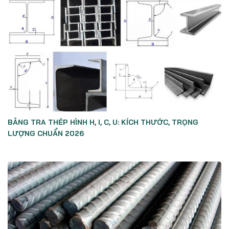
BẢNG TRA THÉP HÌNH H, I, C, U: KÍCH THƯỚC, TRỌNG
LƯỢNG CHUẨN 2026