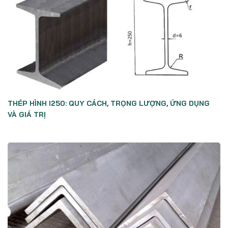
THÉP HÌNH I250: QUY CÁCH, TRỌNG LƯỢNG, ỨNG DỤNG
VÀ GIÁ TRỊ