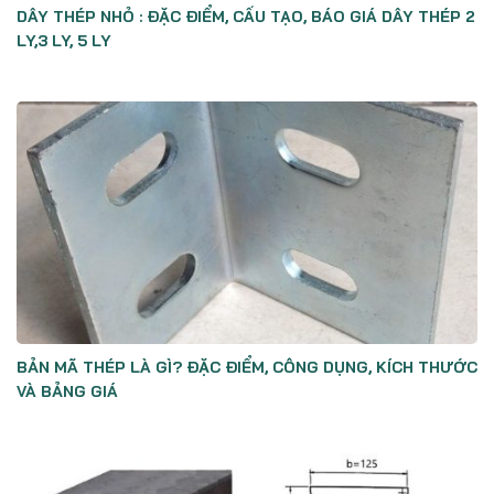
DÂY THÉP NHỎ : ĐẶC ĐIỂM, CẤU TẠO, BÁO GIÁ DÂY THÉP 2
LY,3 LY, 5 LY
BẢN MÃ THÉP LÀ GÌ? ĐẶC ĐIỂM, CÔNG DỤNG, KÍCH THƯỚC
VÀ BẢNG GIÁ