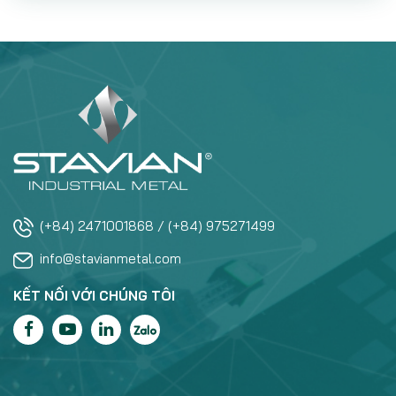
(+84) 2471001868 / (+84) 975271499
info@stavianmetal.com
KẾT NỐI VỚI CHÚNG TÔI