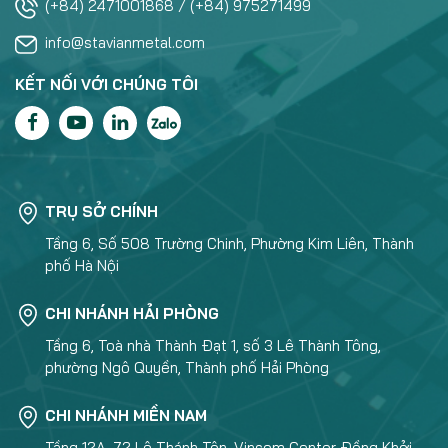
(+84) 2471001868 / (+84) 975271499
info@stavianmetal.com
KẾT NỐI VỚI CHÚNG TÔI
TRỤ SỞ CHÍNH
Tầng 6, Số 508 Trường Chinh, Phường Kim Liên, Thành
phố Hà Nội
CHI NHÁNH HẢI PHÒNG
Tầng 6, Toà nhà Thành Đạt 1, số 3 Lê Thành Tông,
phường Ngô Quyền, Thành phố Hải Phòng
CHI NHÁNH MIỀN NAM
Tầng 12A, 72 Lê Thánh Tôn, Vincom Center Đồng Khởi,