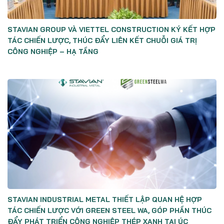
STAVIAN GROUP VÀ VIETTEL CONSTRUCTION KÝ KẾT HỢP
TÁC CHIẾN LƯỢC, THÚC ĐẨY LIÊN KẾT CHUỖI GIÁ TRỊ
CÔNG NGHIỆP – HẠ TẦNG
STAVIAN INDUSTRIAL METAL THIẾT LẬP QUAN HỆ HỢP
TÁC CHIẾN LƯỢC VỚI GREEN STEEL WA, GÓP PHẦN THÚC
ĐẨY PHÁT TRIỂN CÔNG NGHIỆP THÉP XANH TẠI ÚC