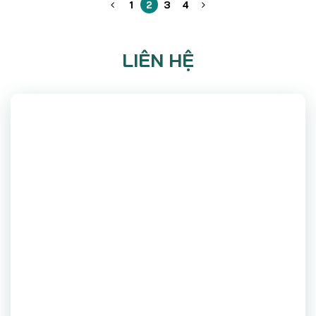
1
2
3
4
LIÊN HỆ