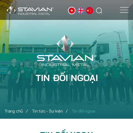
TIN ĐỐI NGOẠI
Trang chủ
Tin tức - Sự kiện
Tin đối ngoại