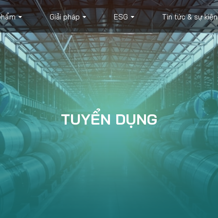
phẩm
Giải pháp
ESG
Tin tức & sự kiện
TUYỂN DỤNG