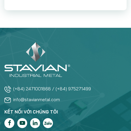
(+84) 2471001868 / (+84) 975271499
info@stavianmetal.com
KẾT NỐI VỚI CHÚNG TÔI