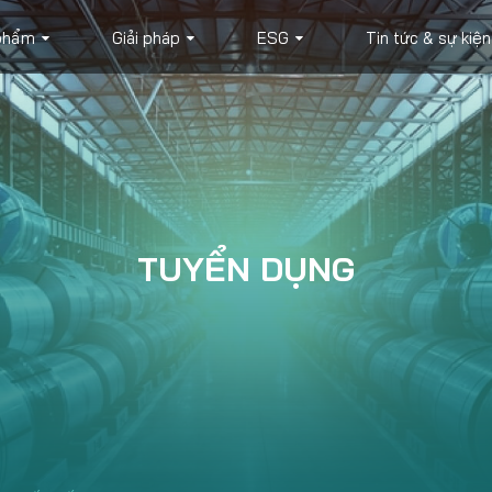
phẩm
Giải pháp
ESG
Tin tức & sự kiện
TUYỂN DỤNG