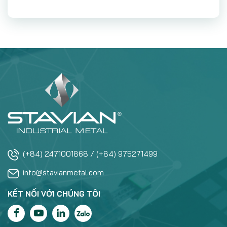
(+84) 2471001868 / (+84) 975271499
info@stavianmetal.com
KẾT NỐI VỚI CHÚNG TÔI