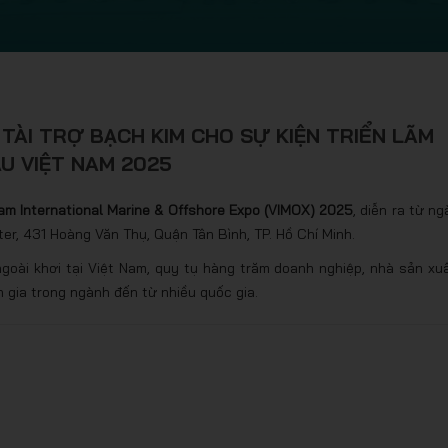
TÀI TRỢ BẠCH KIM CHO SỰ KIỆN TRIỂN LÃM
ÀU VIỆT NAM 2025
am International Marine & Offshore Expo (VIMOX) 2025
, diễn ra từ ng
er, 431 Hoàng Văn Thụ, Quận Tân Bình, TP. Hồ Chí Minh.
ngoài khơi tại Việt Nam, quy tụ hàng trăm doanh nghiệp, nhà sản xuấ
n gia trong ngành đến từ nhiều quốc gia.