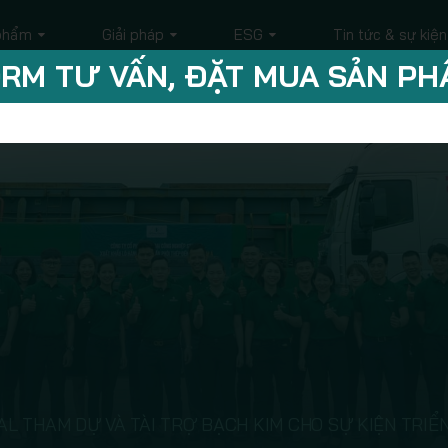
phẩm
Giải pháp
ESG
Tin tức & sự kiện
RM TƯ VẤN, ĐẶT MUA SẢN P
AL THAM DỰ VÀ TÀI TRỢ BẠCH KIM CHO SỰ KIỆN TRIỂN