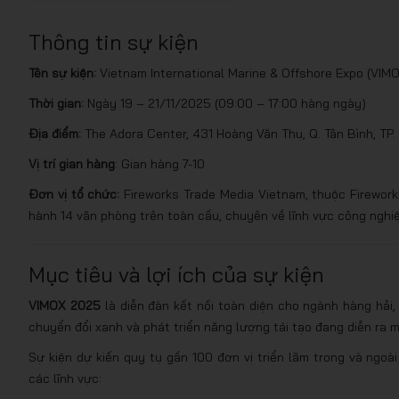
Thông tin sự kiện
Tên sự kiện:
Vietnam International Marine & Offshore Expo (VIM
Thời gian:
Ngày 19 – 21/11/2025 (09:00 – 17:00 hàng ngày)
Địa điểm:
The Adora Center, 431 Hoàng Văn Thụ, Q. Tân Bình, TP.
Vị trí gian hàng
: Gian hàng 7-10
Đơn vị tổ chức:
Fireworks Trade Media Vietnam, thuộc Firework
hành 14 văn phòng trên toàn cầu, chuyên về lĩnh vực công nghiệ
Mục tiêu và lợi ích của sự kiện
VIMOX 2025
là diễn đàn kết nối toàn diện cho ngành hàng hải,
chuyển đổi xanh và phát triển năng lượng tái tạo đang diễn ra 
Sự kiện dự kiến quy tụ gần 100 đơn vị triển lãm trong và ngo
các lĩnh vực: