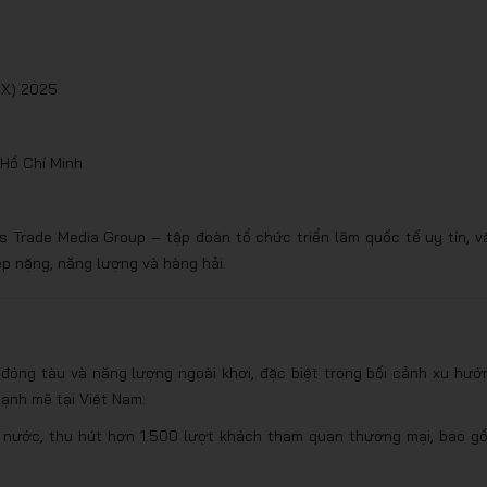
OX) 2025
 Hồ Chí Minh
s Trade Media Group – tập đoàn tổ chức triển lãm quốc tế uy tín, v
p nặng, năng lượng và hàng hải.
 đóng tàu và năng lượng ngoài khơi, đặc biệt trong bối cảnh xu hướ
mạnh mẽ tại Việt Nam.
ài nước, thu hút hơn 1.500 lượt khách tham quan thương mại, bao g