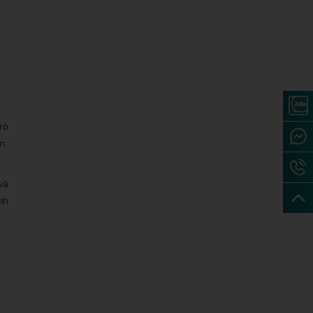
rò
n.
và
nh