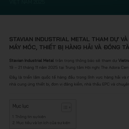
VIỆT NAM 2025
STAVIAN INDUSTRIAL METAL THAM DỰ VÀ 
MÁY MÓC, THIẾT BỊ HÀNG HẢI VÀ ĐÓNG T
Stavian Industrial Metal
trân trọng thông báo sẽ tham dự
Vietn
19 – 21 tháng 11 năm 2025 tại Trung tâm Hội nghị The Adora Cent
Đây là triển lãm quốc tế hàng đầu trong lĩnh vực hàng hải và 
nhà cung ứng thiết bị, đơn vị đăng kiểm, nhà thầu EPC và chuyê
Mục lục
Thông tin sự kiện
Mục tiêu và lợi ích của sự kiện