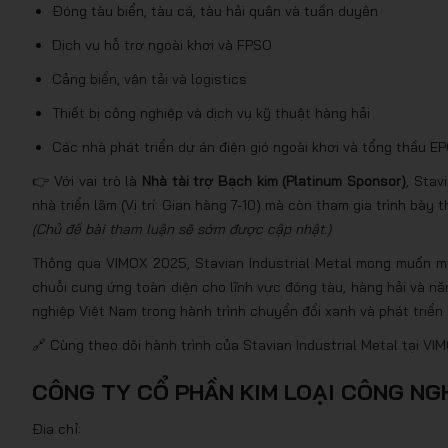
Đóng tàu biển, tàu cá, tàu hải quân và tuần duyên
Dịch vụ hỗ trợ ngoài khơi và FPSO
Cảng biển, vận tải và logistics
Thiết bị công nghiệp và dịch vụ kỹ thuật hàng hải
Các nhà phát triển dự án điện gió ngoài khơi và tổng thầu E
👉 Với vai trò là
Nhà tài trợ Bạch kim (Platinum Sponsor)
, Stav
nhà triển lãm (Vị trí: Gian hàng 7-10) mà còn tham gia trình bà
(Chủ đề bài tham luận sẽ sớm được cập nhật.)
Thông qua VIMOX 2025, Stavian Industrial Metal mong muốn mở 
chuỗi cung ứng toàn diện cho lĩnh vực đóng tàu, hàng hải và nă
nghiệp Việt Nam trong hành trình chuyển đổi xanh và phát triển
🔗 Cùng theo dõi hành trình của Stavian Industrial Metal tại V
CÔNG TY CỔ PHẦN KIM LOẠI CÔNG NG
Địa chỉ: