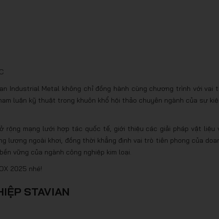
PC
ian Industrial Metal không chỉ đồng hành cùng chương trình với vai t
y tham luận kỹ thuật trong khuôn khổ hội thảo chuyên ngành của sự kiệ
rộng mạng lưới hợp tác quốc tế, giới thiệu các giải pháp vật liệu 
ng lượng ngoài khơi, đồng thời khẳng định vai trò tiên phong của doa
 bền vững của ngành công nghiệp kim loại.
IMOX 2025 nhé!
HIỆP STAVIAN