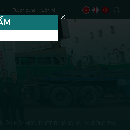
Tuyển dụng
Liên hệ
HẨM
 LÃM MÁY MÓC, THIẾT BỊ HÀNG HẢI VÀ ĐÓNG TÀU