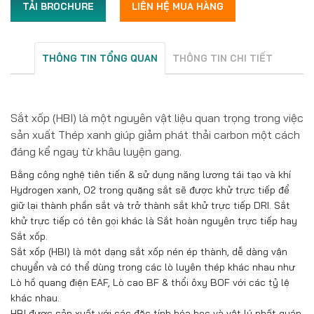
TẢI BROCHURE
LIÊN HỆ MUA HÀNG
THÔNG TIN TỔNG QUAN
THÔNG TIN CHI TIẾT
Sắt xốp (HBI) là một nguyên vật liệu quan trọng trong việc
sản xuất Thép xanh giúp giảm phát thải carbon một cách
đáng kể ngay từ khâu luyện gang.
Bằng công nghệ tiên tiến & sử dụng năng lương tái tạo và khí
Hydrogen xanh, O2 trong quặng sắt sẽ được khử trực tiếp để
giữ lại thành phần sắt và trở thành sắt khử trực tiếp DRI. Sắt
khử trực tiếp có tên gọi khác là Sắt hoàn nguyên trực tiếp hay
Sắt xốp.
Sắt xốp (HBI) là một dạng sắt xốp nén ép thành, dễ dàng vận
chuyển và có thể dùng trong các lò luyên thép khác nhau như
Lò hồ quang điện EAF, Lò cao BF & thổi ôxy BOF với các tỷ lệ
khác nhau.
HBI được sản xuất với các đặc tính hóa học và vật lý nhất quán,