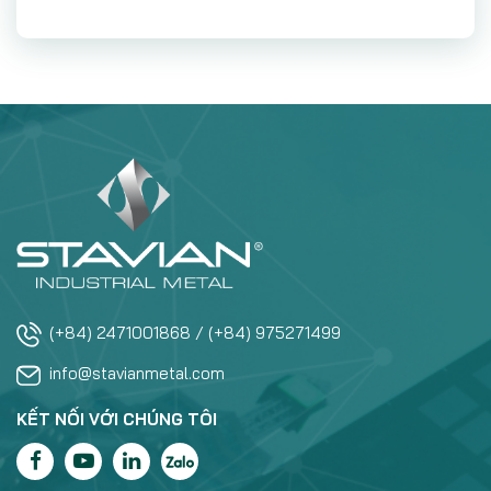
(+84) 2471001868 / (+84) 975271499
info@stavianmetal.com
KẾT NỐI VỚI CHÚNG TÔI