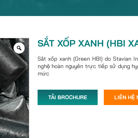
SẮT XỐP XANH (HBI X
Sắt xốp xanh (Green HBI) do Stavian I
nghệ hoàn nguyên trực tiếp sử dụng hy
mức
TẢI BROCHURE
LIÊN HỆ