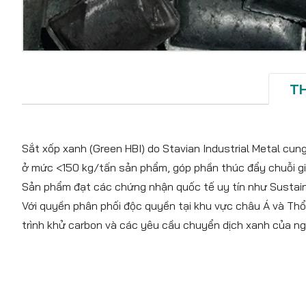
T
Sắt xốp xanh (Green HBI) do Stavian Industrial Metal cu
ở mức <150 kg/tấn sản phẩm, góp phần thúc đẩy chuỗi giá
Sản phẩm đạt các chứng nhận quốc tế uy tín như Sustainab
Với quyền phân phối độc quyền tại khu vực châu Á và Thổ 
trình khử carbon và các yêu cầu chuyển dịch xanh của ng