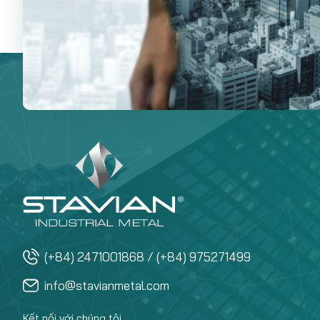
(+84) 2471001868 / (+84) 975271499
info@stavianmetal.com
Kết nối với chúng tôi