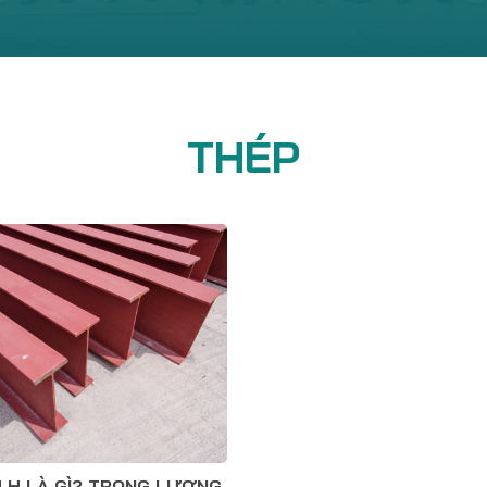
THÉP
 H LÀ GÌ? TRỌNG LƯỢNG,