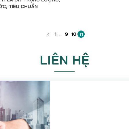
ỚC, TIÊU CHUẨN
1
…
9
10
11
LIÊN HỆ