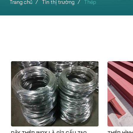
Trang chủ
Tin thị trường
Thép
DÂY THÉP INOX LÀ GÌ? CẤU TẠO,
THÉP HÌNH