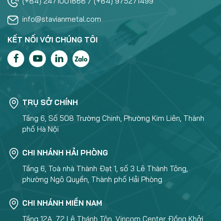
(+84) 2471001868 / (+84) 975271499
info@stavianmetal.com
KẾT NỐI VỚI CHÚNG TÔI
TRỤ SỞ CHÍNH
Tầng 6, Số 508 Trường Chinh, Phường Kim Liên, Thành
phố Hà Nội
CHI NHÁNH HẢI PHÒNG
Tầng 6, Toà nhà Thành Đạt 1, số 3 Lê Thành Tông,
phường Ngô Quyền, Thành phố Hải Phòng
CHI NHÁNH MIỀN NAM
Tầng 12A, 72 Lê Thánh Tôn, Vincom Center Đồng Khởi,