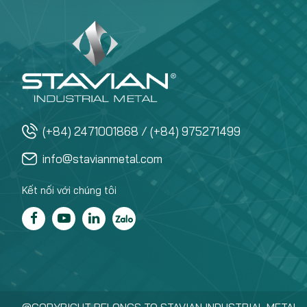
(+84) 2471001868 / (+84) 975271499
info@stavianmetal.com
Kết nối với chúng tôi
@COPYRIGHT BELONGS TO STAVIAN INDUSTRIAL METAL.,