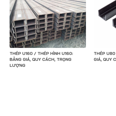
THÉP U160 / THÉP HÌNH U160:
THÉP U80 
BẢNG GIÁ, QUY CÁCH, TRỌNG
GIÁ, QUY
LƯỢNG