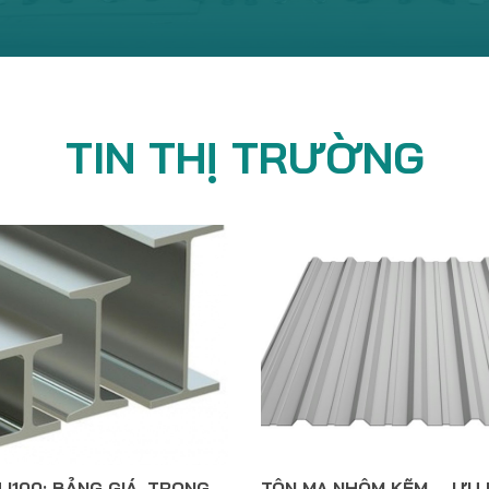
TIN THỊ TRƯỜNG
 I100: BẢNG GIÁ, TRỌNG
TÔN MẠ NHÔM KẼM – ƯU