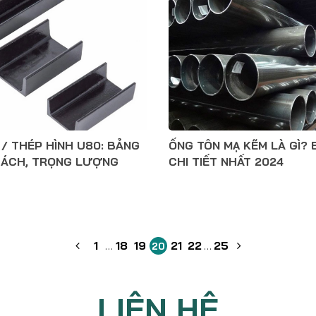
/ THÉP HÌNH U80: BẢNG
ỐNG TÔN MẠ KẼM LÀ GÌ? 
 CÁCH, TRỌNG LƯỢNG
CHI TIẾT NHẤT 2024
1
…
18
19
21
22
…
25
20
LIÊN HỆ