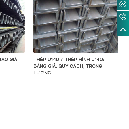
BÁO GIÁ
THÉP U140 / THÉP HÌNH U140:
BẢNG GIÁ, QUY CÁCH, TRỌNG
LƯỢNG