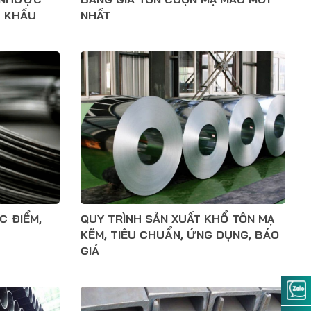
T KHẤU
NHẤT
C ĐIỂM,
QUY TRÌNH SẢN XUẤT KHỔ TÔN MẠ
KẼM, TIÊU CHUẨN, ỨNG DỤNG, BÁO
GIÁ