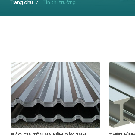
Trang chủ
Tin thị trường
BÁO GIÁ TÔN MẠ KẼM DÀY 2MM
THÉP HÌNH