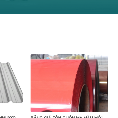
 NHƯỢC
BẢNG GIÁ TÔN CUỘN MẠ MÀU MỚI