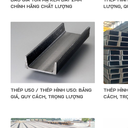
CHÍNH HÃNG CHẤT LƯỢNG
LƯỢNG, Q
THÉP U50 / THÉP HÌNH U50: BẢNG
THÉP HÌNH
GIÁ, QUY CÁCH, TRỌNG LƯỢNG
CÁCH, TR