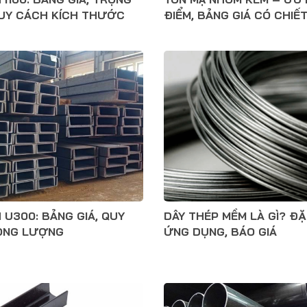
UY CÁCH KÍCH THƯỚC
ĐIỂM, BẢNG GIÁ CÓ CHIẾ
 U300: BẢNG GIÁ, QUY
DÂY THÉP MỀM LÀ GÌ? ĐẶ
ỌNG LƯỢNG
ỨNG DỤNG, BÁO GIÁ