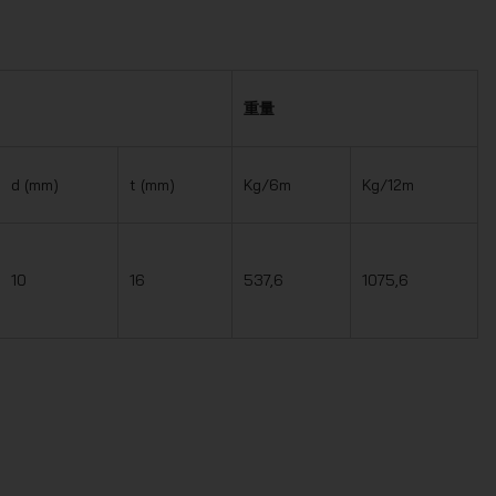
重量
d (mm)
t (mm)
Kg/6m
Kg/12m
10
16
537,6
1075,6