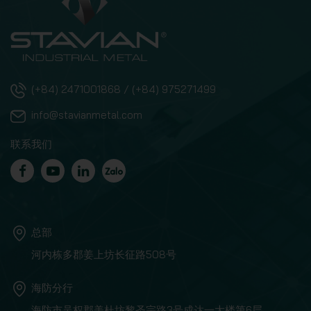
(+84) 2471001868 / (+84) 975271499
info@stavianmetal.com
联系我们
总部
河内栋多郡姜上坊长征路508号
海防分行
海防市吴权郡美杜坊黎圣宗路3号成达一大楼第6层