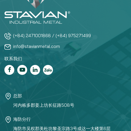
(+84) 2471001868 / (+84) 975271499
info@stavianmetal.com
联系我们
总部
河内栋多郡姜上坊长征路508号
海防分行
海防市吴权郡美杜坊黎圣宗路3号成达一大楼第6层