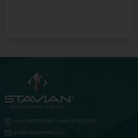
(+84) 2471001868 / (+84) 975271499
info@stavianmetal.com