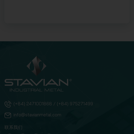
(+84) 2471001868 / (+84) 975271499
info@stavianmetal.com
联系我们