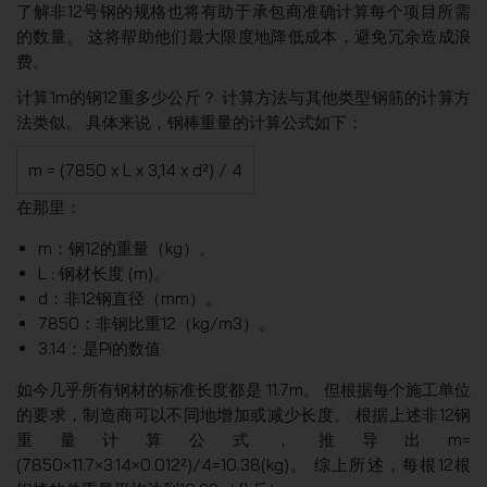
了解非12号钢的规格也将有助于承包商准确计算每个项目所需
的数量。 这将帮助他们最大限度地降低成本，避免冗余造成浪
费。
计算1m的钢12重多少公斤？ 计算方法与其他类型钢筋的计算方
法类似。 具体来说，钢棒重量的计算公式如下：
m = (7850 x L x 3,14 x d²) / 4
在那里：
m：钢12的重量（kg）。
L : 钢材长度 (m)。
d：非12钢直径（mm）。
7850：非钢比重12（kg/m3）。
3.14：是Pi的数值
如今几乎所有钢材的标准长度都是 11.7m。 但根据每个施工单位
的要求，制造商可以不同地增加或减少长度。 根据上述非12钢
重量计算公式，推导出m=
(7850×11.7×3.14×0.012²)/4=10.38(kg)。 综上所述，每根12根