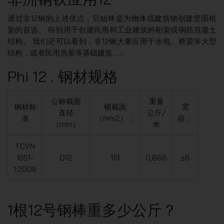
通过非12钢的上述优点，它始终是为物体或建筑物创建坚固框
架的首选。 特别用于创建民用和工业建筑的桁架或钢筋混凝土
结构。 我们还可以看到，非12钢大量应用于水电、桥梁等大型
结构，或者民用房屋等基础建筑……
Phi 12 . 钢材规格
公称截面
重量
钢材标
横截面
宽
直径
公斤/
准
（mm2）：
容：
（mm）
米
TCVN
1651-
D12
113
0,888
±6
1:2008
1根12号钢棒重多少公斤？