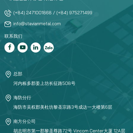
(+84) 2471001868 / (+84) 975271499
info@stavianmetal.com
联系我们
总部
河内栋多郡姜上坊长征路508号
海防分行
海防市吴权郡美杜坊黎圣宗路3号成达一大楼第6层
南方分公司
胡志明市第一郡黎圣尊路72号 Vincom Center大厦 12A层