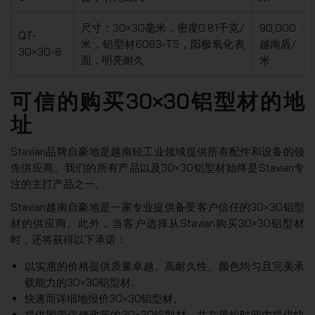
尺寸：30×30毫米，密度0.81千克/
90,000
QT-
米，铝型材6063-T5，阳极氧化表
越南盾/
30×30-8
面，明亮耐久
米
可信的购买30×30铝型材的地
址
Stavian品牌自豪地是越南轻工业领域提供所有配件和设备的领
先供应商。我们的所有产品以及30×30铝型材始终是Stavian专
注的主打产品之一。
Stavian越南自豪地是一家专业提供备受客户信任的30×30铝型
材的供应商。此外，当客户选择从Stavian购买30×30铝型材
时，还将获得以下承诺：
以实惠的价格提供质量卓越、高耐久性、颜色均匀且完美承
载能力的30×30铝型材。
快速而详细地报价30×30铝型材。
提供附带保修政策的30×30铝型材，并在最短时间内提供快