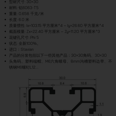
型材尺寸: 30×30
材料: 铝6063-T5
重量: 0.658 千克/米
长度: 6.0 米
质量惯性: Ix=103.15 平方厘米^4 – Iy=26.60 平方厘米^4
截面模量: Zx=22.40 平方厘米 – Zy=11.20 平方厘米^3
花键孔尺寸: Phi 5
状态: 全新100%。
进口：Stavian
产品的分发包括以下一些其他产品：30×30角码、30×30
头角码、塑料端帽、M6六角螺母、8mm沟槽塑料边带、不
锈钢M6螺钉L12…