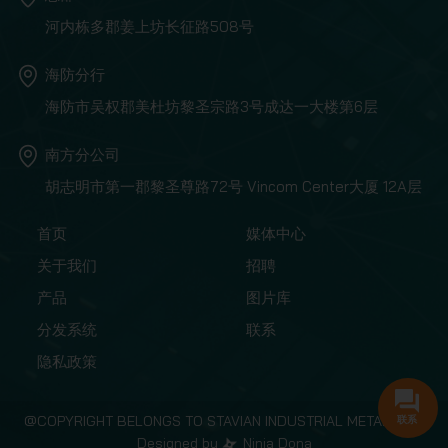
河内栋多郡姜上坊长征路508号
海防分行
海防市吴权郡美杜坊黎圣宗路3号成达一大楼第6层
南方分公司
胡志明市第一郡黎圣尊路72号 Vincom Center大厦 12A层
首页
媒体中心
关于我们
招聘
产品
图片库
分发系统
联系
隐私政策
@COPYRIGHT BELONGS TO STAVIAN INDUSTRIAL METAL.,JSC
联系
Designed by
Ninja Dona