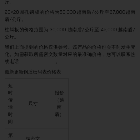
斤。
20×20圆孔钢板的价格为50,000越南盾/公斤至67,000越南
盾/公斤。
柱脚板的价格范围为 30,000 越南盾/公斤至 45,000 越南盾/
公斤。
我们上面提到的价格仅供参考。该产品的价格也会不时发生变
化。如需获取所需密文数量对应的最准确价格，您可以联系热
线电话
(+84)975271499
。
最新更新钢质密码表价格表
短
时
报价
传
（越
尺寸
输
南
时
盾）
间
第
钢密文