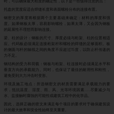
时，可以确保最大程度的确定性，以下是一些值得注意的点：
托盘的宽度应适合焊缝长度和表面螺栓分布的连接布置。
钢密文的厚度将根据两个主要基础来确定：材料的厚度和强
度。如果钢板太厚，容易影响螺栓，如果太薄，又会因为钢板
的延展性不理想而影响连接。
梁、柱的设计：钢板的尺寸、厚度必须与桁架、柱的位置相适
应。代码板必须满足连接桁架杆和螺栓的焊缝的足够面积。板
的侧面与杆的轴线之间的角度不应超过15度，以防止杆传递的
力不足。
钢结构的受力和荷载：钢板与桁架、柱连接时必须满足水平和
垂直方向的承载能力。同时，也保证了最佳的耐用性和刚性，
避免受到大力冲击时变形。
环境及施工地点：所选钢密文的材质需要满足承载能力的要
求，抵抗温度、湿度、雨、风、光等环境因素……尽量减少与
水、盐接触时腐蚀的可能性或建筑工程中的化学品。
因此，选择正确的密文来满足每个项目的要求对于确保建筑设
计的最大效率和安全性始终至关重要。