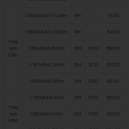
U160x62x4,5×7,2x6m
6M
–
75.00
U160x64x5,5×7,5x6m
6M
–
84.00
Thép
hình
U160x62x6x7x12m
12M
14.00
168.00
U160
U 160x56x5.2x12m
12M
12.50
150.00
U160x58x5.5x12m
12M
13.80
82.80
U 180x64x6.x12m
12M
15.00
180.00
Thép
hình
U180x68x7x12m
12M
17.50
210.00
U180