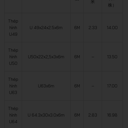
米
株）
Thép
hình
U 49x24x2.5x6m
6M
2.33
14.00
U49
Thép
hình
U50x22x2,5x3x6m
6M
–
13.50
U50
Thép
hình
U63x6m
6M
–
17.00
U63
Thép
hình
U 64.3x30x3.0x6m
6M
2.83
16.98
U64