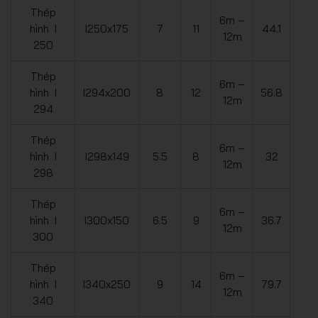
Thép
6m –
hình I
I250x175
7
11
44.1
12m
250
Thép
6m –
hình I
I294x200
8
12
56.8
12m
294
Thép
6m –
hình I
I298x149
5.5
8
32
12m
298
Thép
6m –
hình I
I300x150
6.5
9
36.7
12m
300
Thép
6m –
hình I
I340x250
9
14
79.7
12m
340