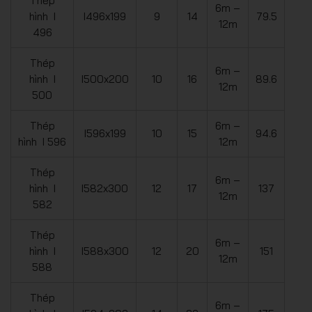
Thép
6m –
hình I
I496x199
9
14
79.5
12m
496
Thép
6m –
hình I
I500x200
10
16
89.6
12m
500
Thép
6m –
I596x199
10
15
94.6
hình I 596
12m
Thép
6m –
hình I
I582x300
12
17
137
12m
582
Thép
6m –
hình I
I588x300
12
20
151
12m
588
Thép
6m –