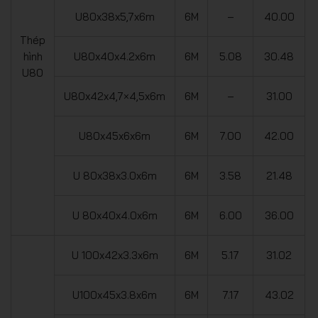
U80x38x5,7x6m
6M
–
40.00
Thép
hình
U80x40x4.2x6m
6M
5.08
30.48
U80
U80x42x4,7×4,5x6m
6M
–
31.00
U80x45x6x6m
6M
7.00
42.00
U 80x38x3.0x6m
6M
3.58
21.48
U 80x40x4.0x6m
6M
6.00
36.00
U 100x42x3.3x6m
6M
5.17
31.02
U100x45x3.8x6m
6M
7.17
43.02