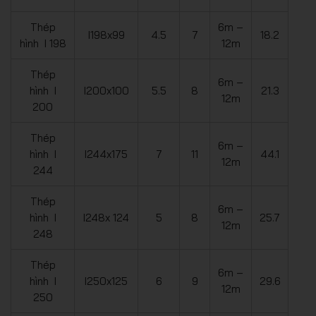
Thép
6m –
I198x99
4.5
7
18.2
hình I 198
12m
Thép
6m –
hình I
I200x100
5.5
8
21.3
12m
200
Thép
6m –
hình I
I244x175
7
11
44.1
12m
244
Thép
6m –
hình I
I248x 124
5
8
25.7
12m
248
Thép
6m –
hình I
I250x125
6
9
29.6
12m
250