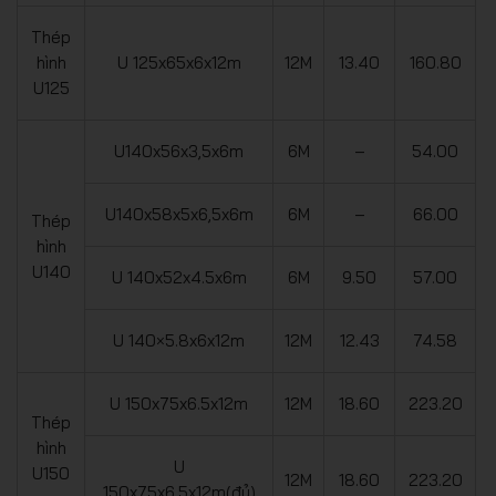
Thép
hình
U 125x65x6x12m
12M
13.40
160.80
U125
U140x56x3,5x6m
6M
–
54.00
U140x58x5x6,5x6m
6M
–
66.00
Thép
hình
U140
U 140x52x4.5x6m
6M
9.50
57.00
U 140×5.8x6x12m
12M
12.43
74.58
U 150x75x6.5x12m
12M
18.60
223.20
Thép
hình
U
U150
12M
18.60
223.20
150x75x6.5x12m(đủ)