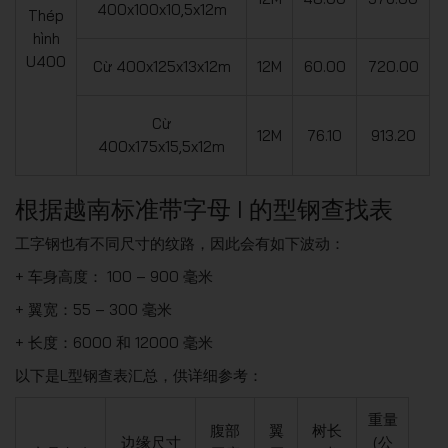
400x100x10,5x12m
Thép
hình
U400
Cừ 400x125x13x12m
12M
60.00
720.00
Cừ
12M
76.10
913.20
400x175x15,5x12m
根据越南标准带字母 I 的型钢查找表
工字钢也有不同尺寸的纹路，因此会有如下波动：
+ 车身高度： 100 – 900 毫米
+ 翼宽：55 – 300 毫米
+ 长度：6000 和 12000 毫米
以下是L型钢查表汇总，供详细参考：
重量
腹部
翼
树长
边缘尺寸
(公