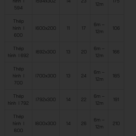
hình I
I594x302
14
23
175
12m
594
Thép
6m –
hình I
I600x200
11
17
106
12m
600
Thép
6m –
I692x300
13
20
166
hình I 692
12m
Thép
6m –
hình I
I700x300
13
24
185
12m
700
Thép
6m –
I792x300
14
22
191
hình I 792
12m
Thép
6m –
hình I
I800x300
14
26
210
12m
800