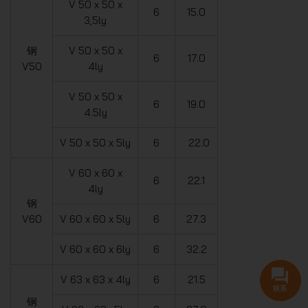
V 50 x 50 x
6
15.0
3,5ly
钢
V 50 x 50 x
6
17.0
V50
4ly
V 50 x 50 x
6
19.0
4.5ly
V 50 x 50 x 5ly
6
22.0
V 60 x 60 x
6
22.1
4ly
钢
V60
V 60 x 60 x 5ly
6
27.3
V 60 x 60 x 6ly
6
32.2
V 63 x 63 x 4ly
6
21.5
联系
钢