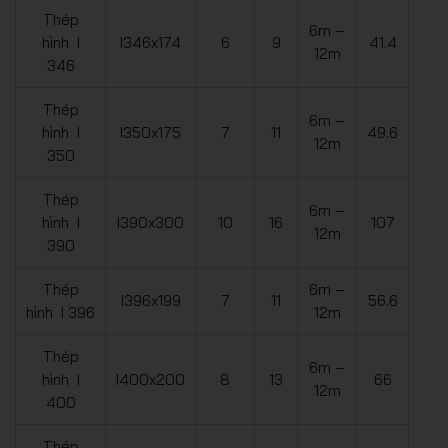
Thép
6m –
hình I
I346x174
6
9
41.4
12m
346
Thép
6m –
hình I
I350x175
7
11
49.6
12m
350
Thép
6m –
hình I
I390x300
10
16
107
12m
390
Thép
6m –
I396x199
7
11
56.6
hình I 396
12m
Thép
6m –
hình I
I400x200
8
13
66
12m
400
Thép