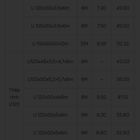
U 100x50x3.8x6m
6M
7.30
43.80
U 100x50x3.8x6m
6M
7.50
45.00
U 100x50x5x12m
12M
9.36
112.32
U120x48x3,5×4,7x6m
6M
–
43.00
U120x50x5,2×5,7x6m
6M
–
56.00
Thép
hình
U 120x50x4x6m
6M
6.92
41.52
U120
U 120x50x5x6m
6M
9.30
55.80
U 120x50x5x6m
6M
8.80
52.80