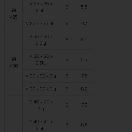
V 25 x 25 x
6
5.5
钢
2.5ly
V25
V 25 x 25 x 3ly
6
6.7
V 30 x 30 x
6
5.0
2.0ly
V 30 x 30 x
钢
6
5.5
2.5ly
V30
V 30 x 30 x 3ly
6
7.5
V 30 x 30 x 3ly
6
8.2
V 40 x 40 x
6
7.5
2ly
V 40 x 40 x
6
8.5
2.5ly