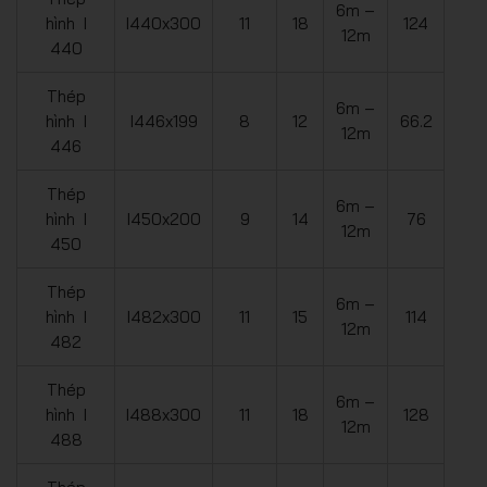
6m –
hình I
I440x300
11
18
124
12m
440
Thép
6m –
hình I
I446x199
8
12
66.2
12m
446
Thép
6m –
hình I
I450x200
9
14
76
12m
450
Thép
6m –
hình I
I482x300
11
15
114
12m
482
Thép
6m –
hình I
I488x300
11
18
128
12m
488