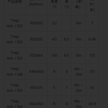
产品名称
厚度
厚
（米/
(XxYmm)
斤/
T1
T2
树）
米)
Thép
I100x50
3.2
6m
7
hình I 100
Thép
I100x55
4.5
6.5
6m
9.46
hình I 100
Thép
I120x64
4.8
6.5
6m
11.5
hình I 120
Thép
6m –
I148x100
6
9
21.1
hình I 148
12m
Thép
6m –
I150x75
5
7
14
hình I 150
12m
Thép
6m –
I194x150
6
9
30.6
hình I 194
12m