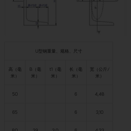
U型钢重量、规格、尺寸
高（毫
B（毫
t1（毫
长（毫
宽（公斤/
米）
米）
米）
米）
米）
50
6
4,48
65
6
3,10
80
39
3.0
6
4,33