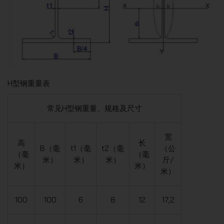
H型钢重量表
常见H型钢重量、规格及尺寸
宽
高
长
B（毫
t1（毫
t2（毫
（公
（毫
（毫
米）
米）
米）
斤/
米）
米）
米）
100
100
6
8
12
17,2