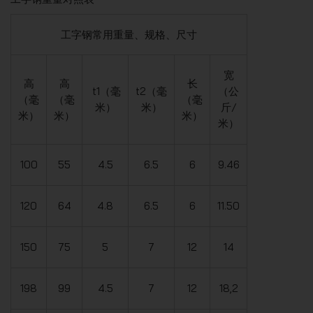
工字钢常用重量、规格、尺寸
宽
高
高
长
t1（毫
t2（毫
（公
（毫
（毫
（毫
米）
米）
斤/
米）
米）
米）
米）
100
55
4.5
6.5
6
9.46
120
64
4.8
6.5
6
11.50
150
75
5
7
12
14
198
99
4.5
7
12
18,2