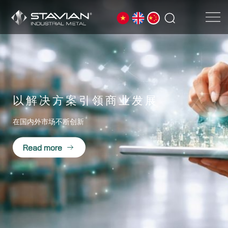
为越南工业金属提供解决方案，
以解决方案引领商业发展
开拓绿色金属业务
东南亚领先的绿色钢铁分销商
全球规模的工业金属加工与贸易
专业的碳信用咨询与贸易机构
价值合作，
致力于长期可持续发展
长期双赢
助力越南金属走向世界。
在国内外市场不断创新
助力全球碳减排路线图。
Read more
Read more
Read more
Read more
Read more
Read more
Read more
Read more