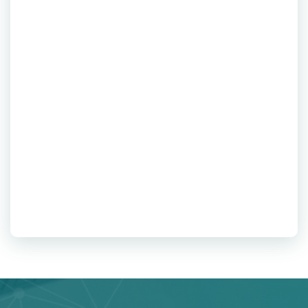
(+84) 2471001868 / (+84) 975271499