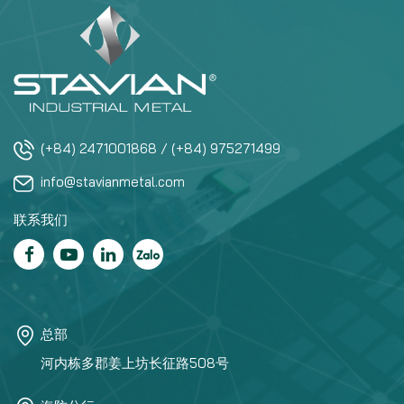
info@stavianmetal.com
联系我们
总部
河内栋多郡姜上坊长征路508号
海防分行
海防市吴权郡美杜坊黎圣宗路3号成达一大楼第6层
南方分公司
胡志明市第一郡黎圣尊路72号 Vincom Center大厦 12A层
首页
媒体中心