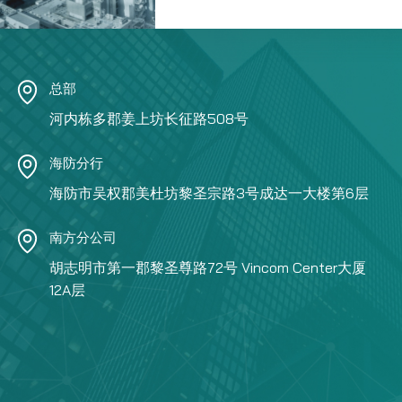
总部
河内栋多郡姜上坊长征路508号
海防分行
海防市吴权郡美杜坊黎圣宗路3号成达一大楼第6层
南方分公司
胡志明市第一郡黎圣尊路72号 Vincom Center大厦
12A层