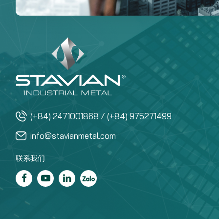
(+84) 2471001868 / (+84) 975271499
info@stavianmetal.com
联系我们