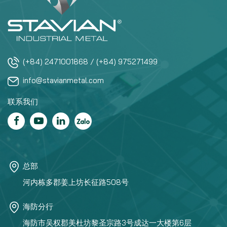
(+84) 2471001868 / (+84) 975271499
info@stavianmetal.com
联系我们
总部
河内栋多郡姜上坊长征路508号
海防分行
海防市吴权郡美杜坊黎圣宗路3号成达一大楼第6层