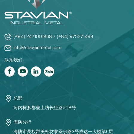
(+84) 2471001868 / (+84) 975271499
info@stavianmetal.com
联系我们
总部
河内栋多郡姜上坊长征路508号
海防分行
海防市吴权郡美杜坊黎圣宗路3号成达一大楼第6层