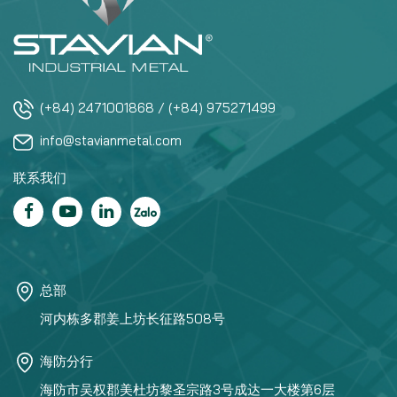
(+84) 2471001868 / (+84) 975271499
info@stavianmetal.com
联系我们
总部
河内栋多郡姜上坊长征路508号
海防分行
海防市吴权郡美杜坊黎圣宗路3号成达一大楼第6层