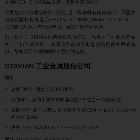
专业的工作人员将竭诚支持，满足大家的要求。
只要您对一般建筑材料或特别是16级钢材有任何疑问，只需拿
起电话拨打热线电话(+84)2471001868/(+84)9752714990，
我们将很乐意为您提供帮助。回答你所有的问题。
以上是对非16钢相关的所有信息的汇总，帮助人们对此类产品
有一个自己的答案。 希望这些能够帮助您提高更多有用的知
识，帮助自己在购物时做出更好的选择。
STAVIAN 工业金属股份公司
地址
总部: 河内金莲坊长征路508号
海防分行: 海防市吴权坊黎圣宗路3号成达一大楼第6层
海防分行: 胡志明市西贡坊黎圣尊路72号 Vincom Center同
起大厦 12A层
热线: +84 2471001868 / +84975271499
网站:
https://stavianmetal.com