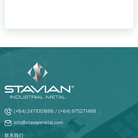
(+84) 2471001868 / (+84) 975271499
info@stavianmetal.com
联系我们