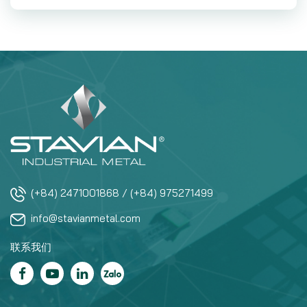
(+84) 2471001868 / (+84) 975271499
info@stavianmetal.com
联系我们