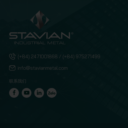
(+84) 2471001868 / (+84) 975271499
info@stavianmetal.com
联系我们