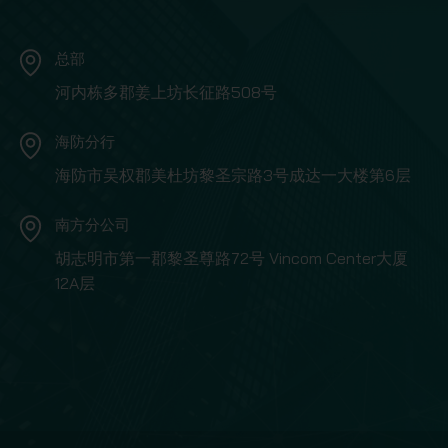
总部
河内栋多郡姜上坊长征路508号
海防分行
海防市吴权郡美杜坊黎圣宗路3号成达一大楼第6层
南方分公司
胡志明市第一郡黎圣尊路72号 Vincom Center大厦
12A层