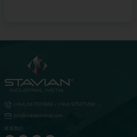
(+84) 2471001868 / (+84) 975271499
info@stavianmetal.com
联系我们