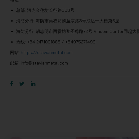
总部: 河内金莲坊长征路508号
海防分行: 海防市吴权坊黎圣宗路3号成达一大楼第6层
海防分行: 胡志明市西贡坊黎圣尊路72号 Vincom Center同起大厦
热线: +84 2471001868 / +84975271499
网站:
https://stavianmetal.com
邮箱: info@stavianmetal.com