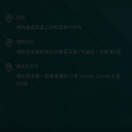
总部
河内栋多郡姜上坊长征路508号
海防分行
海防市吴权郡美杜坊黎圣宗路3号成达一大楼第6层
南方分公司
胡志明市第一郡黎圣尊路72号 Vincom Center大厦
12A层