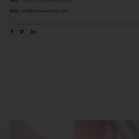
网站:
https://stavianmetal.com
邮箱: info@stavianmetal.com