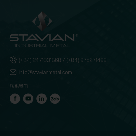
(+84) 2471001868 / (+84) 975271499
info@stavianmetal.com
联系我们