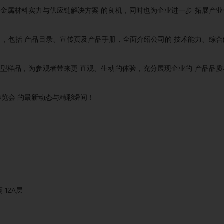
，是一次 展示金属材料实力与供应链解决方案 的良机，同时也为企业进一步 拓展产
的 企业宣传资料，包括 产品目录、宣传页及产品手册，全面介绍公司的 技术能力、综
性金属产品的模型样品，为参观者带来更 直观、生动的体验，充分展现企业的 产品品
25 秋季博览会 的最新动态与精彩瞬间！
 12A层